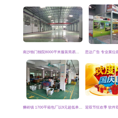
南沙独门独院8000平米服装简易厂房出租，赋能产业升级新空间
狮岭镇 1700平箱包厂以9元超低单价分租，探索产业空间高效利用新路径