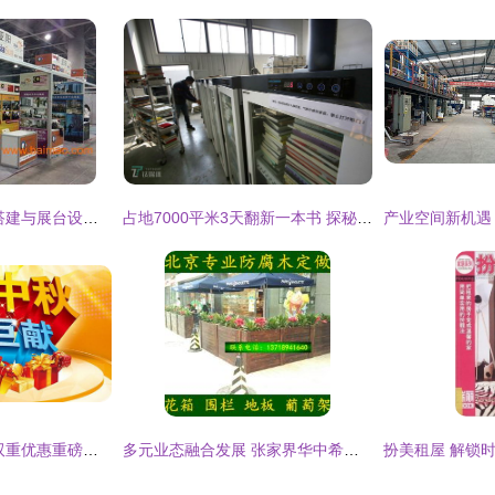
思达广告 专业展位搭建与展台设计，一站式优质服务解决方案
占地7000平米3天翻新一本书 探秘二手书的“速生”魔法工厂
迎双节狂欢季 软件双重优惠重磅来袭，图书出租限时特惠
多元业态融合发展 张家界华中希望读书社的经营之道