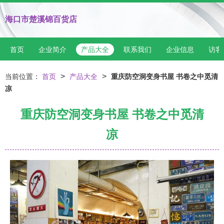
海口市楚溪锦百货店
首页
企业简介
产品大全
联系我们
企业信息
访客
>
>
当前位置：
首页
产品大全
重庆防空洞变身书屋 书卷之中觅清
凉
重庆防空洞变身书屋 书卷之中觅清
凉