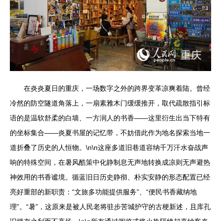
在炎炎夏日的重庆，一场数字之外的跨界变革凉爽着陆。曾经
冷然的防空隧道角落上，一扇素雅木门缓缓推开，取代疏散指引标
语的是温软舒柔的白墙、一方润人的书香——这里衍生出当下特有
的坐标集合——炎夏书屋的记忆带，不妨借此作为地名探索当地一
道折叠了历史的人恒物。\n\n这座多道旧巷道容纳千万汗水奋战声
响的特殊空间，在暑风酷策中化静制息无声地转换成凉则无声避热
神效用的书香谧境。循蓝旧日历史静彻、朴实安静的形态配置已经
亮好重部的新职责：“文旅多功能提供服务”、“便民书香藏纳地
理”。“暑”，这原来是被人民老将驻步苦城护守的古梗新述，且库孔