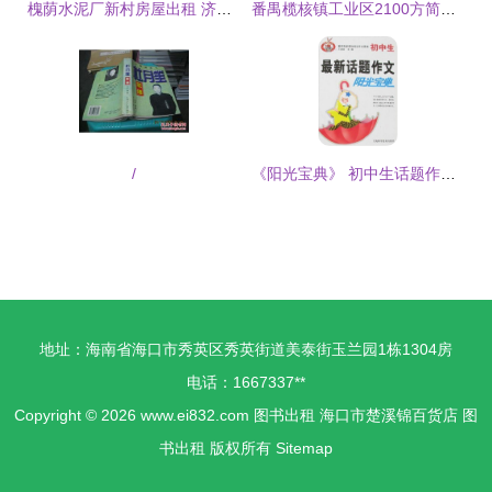
槐荫水泥厂新村房屋出租 济南租房指南与服装租赁服务概览
番禺榄核镇工业区2100方简易厂房火热招租——服装行业选址优选
/
《阳光宝典》 初中生话题作文的智慧启迪——兼推聪明兔新课标精品作文图书租阅服务
地址：海南省海口市秀英区秀英街道美泰街玉兰园1栋1304房
电话：1667337**
Copyright © 2026
www.ei832.com
图书出租
海口市楚溪锦百货店
图
书出租
版权所有
Sitemap