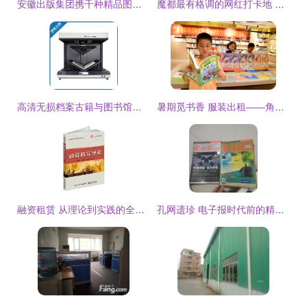
安徽出版集团携千种精品图书亮相全国图书交易博览会 书香盛宴与共享阅读新探索
魔都最有格调的网红打卡地 不止购物，还有阅读与服装出租
高清无损档案古籍与图书馆数字化的革命 全自动大幅面书刊扫描仪租赁与服装出租的创意结合
暑期觅书香 服装出租——角色装扮捧书卷“占领”图书馆新景观
融资租赁 从理论到实践的全面导引——评《融资租赁导论》
孔网遗珍 电子报时代前的精神微光