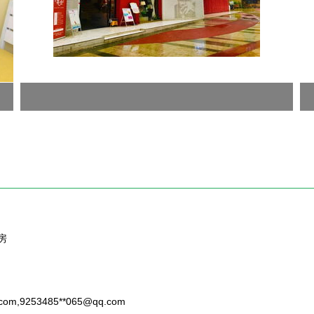
房
com
,9253485**
065@qq.com