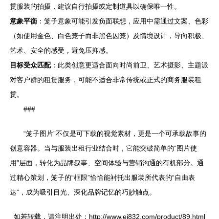
赁服装的拍摄，建议自行拍摄或定制道具以确保唯一性。
意象平衡
：笼子意象可能引发负面联想，应用中需通过文案、色彩
（如使用金色、白色笼子而非黑色囚笼）及情境设计，导向积极、
艺术、安全的感受，避免压抑感。
目标受众匹配
：此类创意更适合面向时尚前卫、艺术摄影、主题派
对客户群的租赁服务，可能不适合非常传统或正式的商务服装租
赁。
###
“笼子图片”不仅是可下载的视觉素材，更是一个可承载故事的
创意容器。当与服装出租行业结合时，它能突破简单的“图片使
用”层面，转化为品牌叙事、空间体验与营销沟通的有机部分。通
过精心策划，笼子的“框限”恰恰能衬托出服装所代表的“自由表
达”，成为吸引目光、深化品牌记忆的巧妙触点。
如若转载，请注明出处：http://www.ei832.com/product/89.html