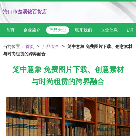
海口市楚溪锦百货店
首页
企业简介
产品大全
联系我们
企业信息
访客
>
>
当前位置：
首页
产品大全
笼中意象 免费图片下载、创意素材
与时尚租赁的跨界融合
笼中意象 免费图片下载、创意素材
与时尚租赁的跨界融合