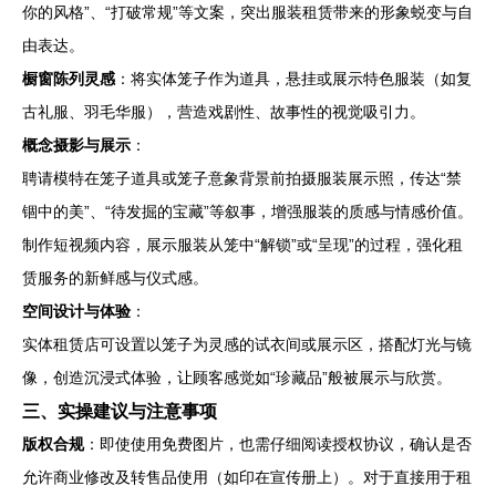
你的风格”、“打破常规”等文案，突出服装租赁带来的形象蜕变与自
由表达。
橱窗陈列灵感
：将实体笼子作为道具，悬挂或展示特色服装（如复
古礼服、羽毛华服），营造戏剧性、故事性的视觉吸引力。
概念摄影与展示
：
聘请模特在笼子道具或笼子意象背景前拍摄服装展示照，传达“禁
锢中的美”、“待发掘的宝藏”等叙事，增强服装的质感与情感价值。
制作短视频内容，展示服装从笼中“解锁”或“呈现”的过程，强化租
赁服务的新鲜感与仪式感。
空间设计与体验
：
实体租赁店可设置以笼子为灵感的试衣间或展示区，搭配灯光与镜
像，创造沉浸式体验，让顾客感觉如“珍藏品”般被展示与欣赏。
三、实操建议与注意事项
版权合规
：即使使用免费图片，也需仔细阅读授权协议，确认是否
允许商业修改及转售品使用（如印在宣传册上）。对于直接用于租