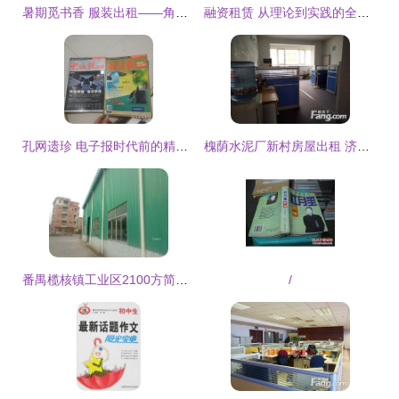
暑期觅书香 服装出租——角色装扮捧书卷“占领”图书馆新景观
融资租赁 从理论到实践的全面导引——评《融资租赁导论》
孔网遗珍 电子报时代前的精神微光
槐荫水泥厂新村房屋出租 济南租房指南与服装租赁服务概览
番禺榄核镇工业区2100方简易厂房火热招租——服装行业选址优选
/