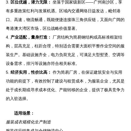
3.
区位优越，潜力无限：
坐落于国家级新区——广州南沙区，享
有多重政策红利与发展机遇。区域内交通网络日益发达，毗邻港
口、高速，物流畅通，既能便捷连接珠三角供应链，又面向广阔的
粤港澳大湾区市场，区位战略价值显著。
4.
产业适配，量身打造：
厂房结构为简易钢结构或高标准框架结
构，层高充足，柱距合理，特别适合需要大面积平整作业空间的服
装生产。基础设施齐全，电力负荷充足，可满足大型熨烫、空调等
设备需求，排污等设施亦符合相关标准。
5.
经济实用，性价比高：
作为简易厂房，在保证建筑安全与实用
功能的前提下，有效控制了建设与租赁成本，为服装企业，尤其是
处于成长期或寻求成本优化、产能转移的企业，提供了极具竞争力
的入驻选择。
适用场景：
服装成衣规模化生产制造
服装供应链集成与仓储物流中心