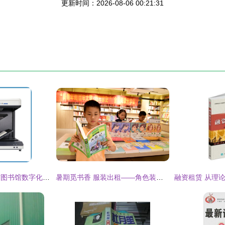
更新时间：2026-08-06 00:21:31
高清无损档案古籍与图书馆数字化的革命 全自动大幅面书刊扫描仪租赁与服装出租的创意结合
暑期觅书香 服装出租——角色装扮捧书卷“占领”图书馆新景观