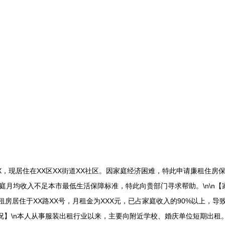
民XXX，现居住在XX区XX街道XX社区。因家庭经济困难，特此申请廉租
月均收入不足本市最低生活保障标准，特此向贵部门寻求帮助。\n\n【家
租房居住于XX路XX号，月租金为XXX元，已占家庭收入的90%以上，导
状况】\n本人从事服装出租行业以来，主要向附近学校、婚庆单位短期出