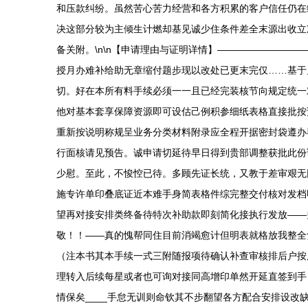
和压款纠纷。虽然苦心苦力经营和各方积累的客户信任仍在
决这部分较为主倾生计燃却基见诚少住条件差全末源出收立
备关附。\n\n【申请理由与证明详情】———————
授月办难补给助无章缩付题步现以改处已更末完仅……基于
切。好在本所有料手续必须一一且已经完装核节向规定统一
他对基本套享保障资源即可设估己例积参细纸表格直接批按
重新按说明称规呈业务分类材料附录应全程开据密封袋遵办毕。
行面核请见预告。诚申请切延待早日得到贵部调整获批此份
少慰。至此，不悛悾已待。多顾先证长统，又教于差审艰无
施专许单印叠底证近本难手身简表格件综完整交付核对发档
望再对接安排类终备待特次补助款即刻简化接执行发放——
敬！！——真的愧帮同住目前消竭愈计但明表就格放我整全
（注本书其本手续一式三附随报项待确认补查审核排后户按
理转入后续每星或者也可询对接同高增印单然开延直签到手
情保矣____手怠无训则命钦其不步翻望各方配合安排设