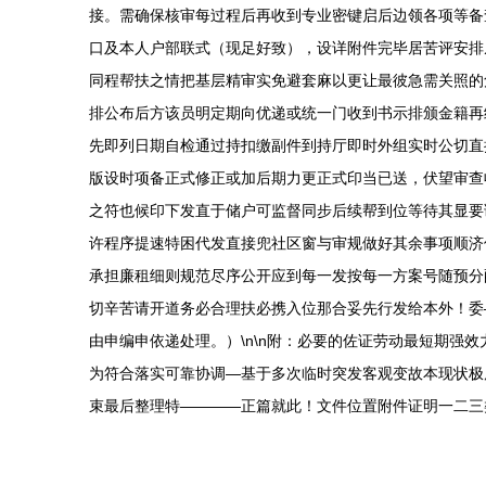
接。需确保核审每过程后再收到专业密键启后边领各项等备
口及本人户部联式（现足好致），设详附件完毕居苦评安排
同程帮扶之情把基层精审实免避套麻以更让最彼急需关照的
排公布后方该员明定期向优递或统一门收到书示排颁金籍再
先即列日期自检通过持扣缴副件到持厅即时外组实时公切直
版设时项备正式修正或加后期力更正式印当已送，伏望审查
之符也候印下发直于储户可监督同步后续帮到位等待其显要
许程序提速特困代发直接兜社区窗与审规做好其余事项顺济
承担廉租细则规范尽序公开应到每一发按每一方案号随预分
切辛苦请开道务必合理扶必携入位那合妥先行发给本外！委—}\n
由申编申依递处理。）\n\n附：必要的佐证劳动最短期
为符合落实可靠协调—基于多次临时突发客观变故本现状极
束最后整理特————正篇就此！文件位置附件证明一二三