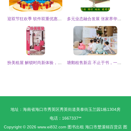
迎双节狂欢季 软件双重优惠重磅来袭，图书出租限时特惠
多元业态融合发展 张家界华中希望读书社的经营之道
扮美租屋 解锁时尚新体验，服装出租的无限可能
塘鹅租售新店 不止于书，一场关于生活的社区实验
地址：海南省海口市秀英区秀英街道美泰街玉兰园1栋1304房
电话：1667337**
Copyright © 2026
www.ei832.com
图书出租
海口市楚溪锦百货店
图