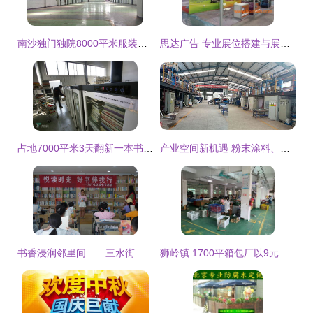
南沙独门独院8000平米服装简易厂房出租，赋能产业升级新空间
思达广告 专业展位搭建与展台设计，一站式优质服务解决方案
占地7000平米3天翻新一本书 探秘二手书的“速生”魔法工厂
产业空间新机遇 粉末涂料、塑粉与油漆涂料厂的租售服务指南
书香浸润邻里间——三水街道马厂社区“悦读时光”图书出租活动
狮岭镇 1700平箱包厂以9元超低单价分租，探索产业空间高效利用新路径