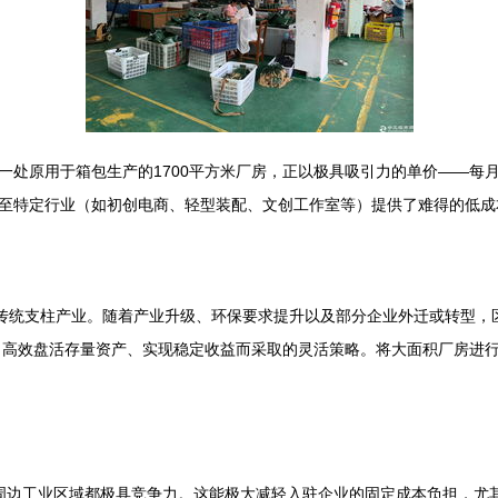
一处原用于箱包生产的1700平方米厂房，正以极具吸引力的单价——每
至特定行业（如初创电商、轻型装配、文创工作室等）提供了难得的低成
其传统支柱产业。随着产业升级、环保要求提升以及部分企业外迁或转型，
为了高效盘活存量资产、实现稳定收益而采取的灵活策略。将大面积厂房进
周边工业区域都极具竞争力。这能极大减轻入驻企业的固定成本负担，尤